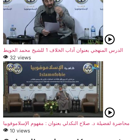
الدرس المنهجي بعنوان آداب الخلاف 1 للشيخ محمد الحويط
32 views
محاضرة لفضيلة د. صلاح النكدلي بعنوان : مفهوم الإسلاموفوبيا
10 views