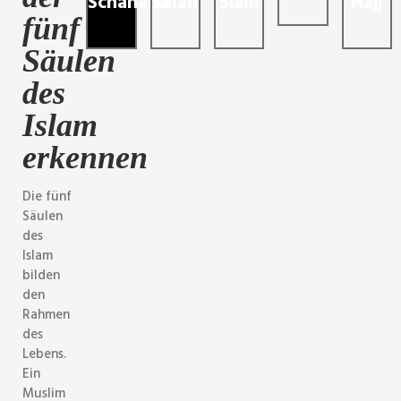
Schahada
Salah
Siam
Hajj
fünf
Säulen
des
Islam
erkennen
Die fünf
Säulen
des
Islam
bilden
den
Rahmen
des
Lebens.
Ein
Muslim