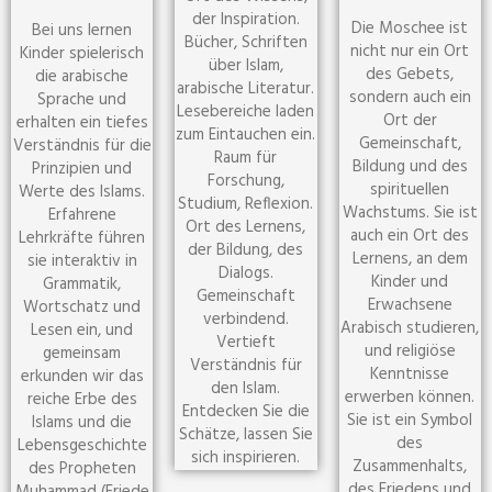
der Inspiration.
Die Moschee ist
Bei uns lernen
Bücher, Schriften
nicht nur ein Ort
Kinder spielerisch
über Islam,
des Gebets,
die arabische
arabische Literatur.
sondern auch ein
Sprache und
Lesebereiche laden
Ort der
erhalten ein tiefes
zum Eintauchen ein.
Gemeinschaft,
Verständnis für die
Raum für
Bildung und des
Prinzipien und
Forschung,
spirituellen
Werte des Islams.
Studium, Reflexion.
Wachstums. Sie ist
Erfahrene
Ort des Lernens,
auch ein Ort des
Lehrkräfte führen
der Bildung, des
Lernens, an dem
sie interaktiv in
Dialogs.
Kinder und
Grammatik,
Gemeinschaft
Erwachsene
Wortschatz und
verbindend.
Arabisch studieren,
Lesen ein, und
Vertieft
und religiöse
gemeinsam
Verständnis für
Kenntnisse
erkunden wir das
den Islam.
erwerben können.
reiche Erbe des
Entdecken Sie die
Sie ist ein Symbol
Islams und die
Schätze, lassen Sie
des
Lebensgeschichte
sich inspirieren.
Zusammenhalts,
des Propheten
des Friedens und